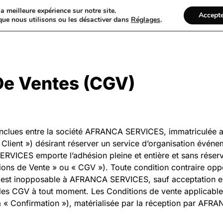
a meilleure expérience sur notre site.
Accept
que nous utilisons ou les désactiver dans
Réglages
.
Grenoble VTC Alpes
Véhicules
Services
FAQ
De Ventes (CGV)
 conclues entre la société AFRANCA SERVICES, immatricul
Client ») désirant réserver un service d’organisation évén
RVICES emporte l’adhésion pleine et entière et sans réserve
s de Vente » ou « CGV »). Toute condition contraire oppos
, est inopposable à AFRANCA SERVICES, sauf acceptation exp
s CGV à tout moment. Les Conditions de vente applicables à
la « Confirmation »), matérialisée par la réception par AFR